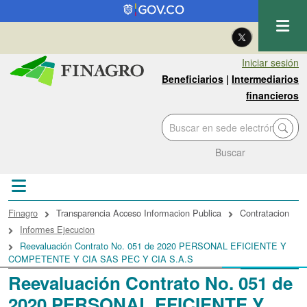
Pasar al contenido principal
| Eng
Iniciar sesión
Beneficiarios
|
Intermediarios
financieros
Buscar
Sobrescribir enlaces de ayuda a la navegac
Finagro
Transparencia Acceso Informacion Publica
Contratacion
Informes Ejecucion
Reevaluación Contrato No. 051 de 2020 PERSONAL EFICIENTE Y
COMPETENTE Y CIA SAS PEC Y CIA S.A.S
Reevaluación Contrato No. 051 de
2020 PERSONAL EFICIENTE Y