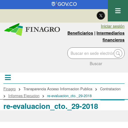
Pasar al contenido principal
| Eng
Iniciar sesión
Beneficiarios
|
Intermediarios
financieros
Buscar
Sobrescribir enlaces de ayuda a la navegac
Finagro
Transparencia Acceso Informacion Publica
Contratacion
Informes Ejecucion
re-evaluacion_cto._29-2018
re-evaluacion_cto._29-2018