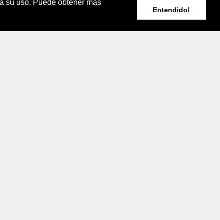
pta su uso. Puede obtener más
Entendido!
Resumen Boletín
Agroclimático
Nacional
rminos y Condiciones de Uso