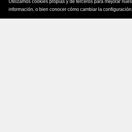
Utilizamos cookies propias y de terceros para mejorar nue
Fondo para el Fi
información, o bien conocer cómo cambiar la configuración,
Bogotá, Colombi
Mapa del sitio
|
Política de