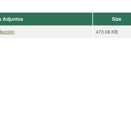
s Adjuntos
Size
sfacción
470.08 KB