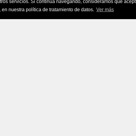
stros servicios. Si continúa navegando, consideramos que ace
nanciamiento del Sector Agropecuario
.
 en nuestra política de tratamiento de datos.
Ver más
FINAGRO
a, Suramérica 2024
todos los derechos reservados.
FINAGRO
 Tratamiento de Datos Personales
|
Políticas de Seguridad, Té