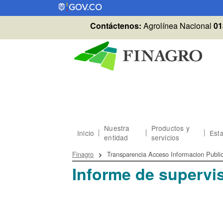
Pasar al contenido principal
Contáctenos:
Agrolínea Nacional
01
Nuestra
Productos y
Inicio
Esta
entidad
servicios
Sobrescribir enlaces
Finagro
Transparencia Acceso Informacion Publi
Informe de supervis