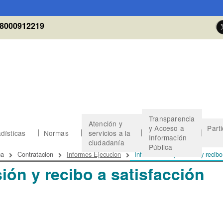
8000912219
Transparencia
Atención y
y Acceso a
Part
dísticas
Normas
servicios a la
Información
ciudadanía
Pública
 de ayuda a la navegación
ca
Contratacion
Informes Ejecucion
Informe de supervisión y recibo
ión y recibo a satisfacción