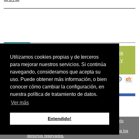
Mapa del sitio
|
Política de Tratamiento de Datos
Utilizamos cookies propias y de terceros
Personales
|
Políticas de Seguridad, Términos y
para mejorar nuestros servicios. Si continúa
Condiciones de Uso
navegando, consideramos que acepta su
uso. Puede obtener más información, o bien
conocer cómo cambiar la configuración, en
nuestra política de tratamiento de datos.
Ver más
Entendido!
Fondo para el Financiamiento del Sector Agropecuario
.
FINAGRO
Bogotá, Colombia, Suramérica 2024
todos los
FINAGRO
derechos reservados.