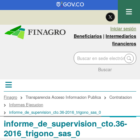
Pasar al contenido principal
| Eng
Iniciar sesión
Beneficiarios
|
Intermediarios
financieros
Buscar
Sobrescribir enlaces de ayuda a la navegac
Finagro
Transparencia Acceso Informacion Publica
Contratacion
Informes Ejecucion
informe_de_supervision_cto.36-2016_trigono_sas_0
informe_de_supervision_cto.36-
2016_trigono_sas_0