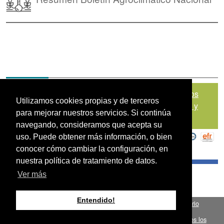
Mapa del sitio
|
Política de Tratamiento de Datos
Utilizamos cookies propias y de terceros
Personales
|
Políticas de Seguridad, Términos y
para mejorar nuestros servicios. Si continúa
Condiciones de Uso
navegando, consideramos que acepta su
uso. Puede obtener más información, o bien
conocer cómo cambiar la configuración, en
nuestra política de tratamiento de datos.
Ver más
Entendido!
Fondo para el Financiamiento del Sector Agropecuario
.
FINAGRO
Bogotá, Colombia, Suramérica 2024
todos los
FINAGRO