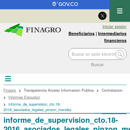
Pasar al contenido principal
| Eng
Iniciar sesión
Beneficiarios
|
Intermediarios
financieros
Buscar
Sobrescribir enlaces de ayuda a la navegac
Finagro
Transparencia Acceso Informacion Publica
Contratacion
Informes Ejecucion
informe_de_supervision_cto.18-
2016_asociados_legales_pinzon_mendez
informe_de_supervision_cto.18-
2016_asociados_legales_pinzon_m