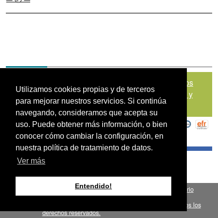
Mapa del sitio
|
Política de Tratamiento de Datos
Utilizamos cookies propias y de terceros
Personales
|
Políticas de Seguridad, Términos y
para mejorar nuestros servicios. Si continúa
Condiciones de Uso
navegando, consideramos que acepta su
uso. Puede obtener más información, o bien
conocer cómo cambiar la configuración, en
nuestra política de tratamiento de datos.
Ver más
Entendido!
Fondo para el Financiamiento del Sector Agropecuario
.
FINAGRO
Bogotá, Colombia, Suramérica 2024
todos los
FINAGRO
derechos reservados.