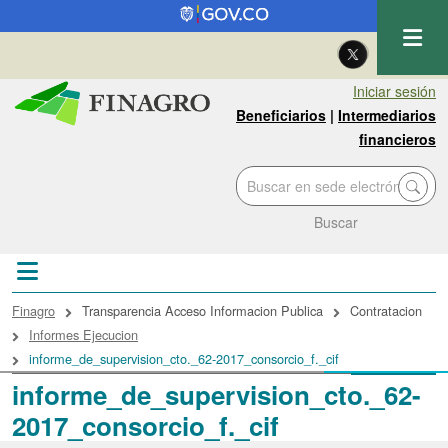
Pasar al contenido principal
| Eng
Iniciar sesión
Beneficiarios
|
Intermediarios
financieros
Buscar
Sobrescribir enlaces de ayuda a la navegac
Finagro
Transparencia Acceso Informacion Publica
Contratacion
Informes Ejecucion
informe_de_supervision_cto._62-2017_consorcio_f._cif
informe_de_supervision_cto._62-
2017_consorcio_f._cif