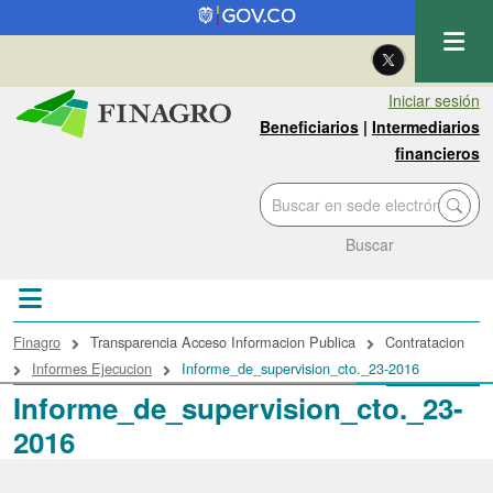
Pasar al contenido principal
| Eng
Iniciar sesión
Beneficiarios
|
Intermediarios
financieros
Buscar
Sobrescribir enlaces de ayuda a la navegac
Finagro
Transparencia Acceso Informacion Publica
Contratacion
Informes Ejecucion
Informe_de_supervision_cto._23-2016
Informe_de_supervision_cto._23-
2016