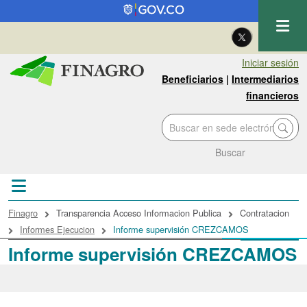
Pasar al contenido principal
| Eng
Iniciar sesión
Beneficiarios
|
Intermediarios
financieros
Buscar
Sobrescribir enlaces de ayuda a la navegac
Finagro
Transparencia Acceso Informacion Publica
Contratacion
Informes Ejecucion
Informe supervisión CREZCAMOS
Informe supervisión CREZCAMOS