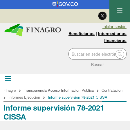
Pasar al contenido principal
| Eng
Iniciar sesión
Beneficiarios
|
Intermediarios
financieros
Buscar
Sobrescribir enlaces de ayuda a la navegac
Finagro
Transparencia Acceso Informacion Publica
Contratacion
Informes Ejecucion
Informe supervisión 78-2021 CISSA
Informe supervisión 78-2021
CISSA