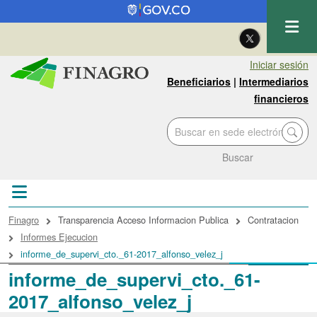
Pasar al contenido principal
| Eng
Iniciar sesión
Beneficiarios
|
Intermediarios
financieros
Buscar
Sobrescribir enlaces de ayuda a la navegac
Finagro
Transparencia Acceso Informacion Publica
Contratacion
Informes Ejecucion
informe_de_supervi_cto._61-2017_alfonso_velez_j
informe_de_supervi_cto._61-
2017_alfonso_velez_j