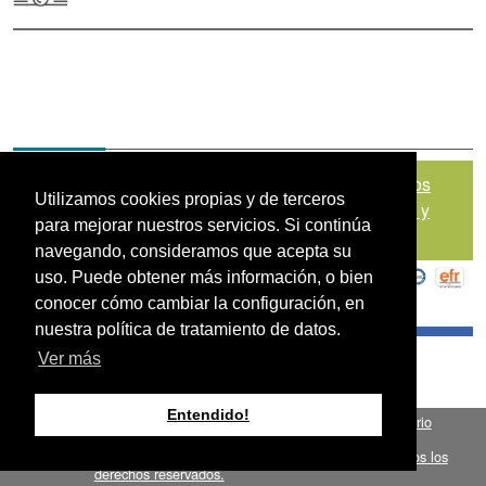
Mapa del sitio
|
Política de Tratamiento de Datos
Utilizamos cookies propias y de terceros
Personales
|
Políticas de Seguridad, Términos y
para mejorar nuestros servicios. Si continúa
Condiciones de Uso
navegando, consideramos que acepta su
uso. Puede obtener más información, o bien
conocer cómo cambiar la configuración, en
nuestra política de tratamiento de datos.
Ver más
Entendido!
Fondo para el Financiamiento del Sector Agropecuario
.
FINAGRO
Bogotá, Colombia, Suramérica 2024
todos los
FINAGRO
derechos reservados.