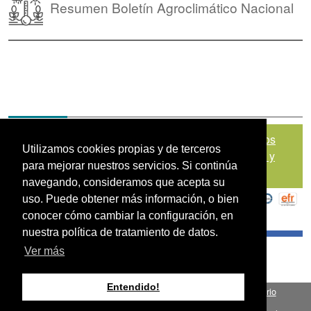
Resumen Boletín Agroclimático Nacional
Mapa del sitio
|
Política de Tratamiento de Datos
Utilizamos cookies propias y de terceros
Personales
|
Políticas de Seguridad, Términos y
para mejorar nuestros servicios. Si continúa
Condiciones de Uso
navegando, consideramos que acepta su
uso. Puede obtener más información, o bien
conocer cómo cambiar la configuración, en
nuestra política de tratamiento de datos.
Ver más
Entendido!
Fondo para el Financiamiento del Sector Agropecuario
.
FINAGRO