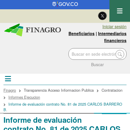
Pasar al contenido principal
| Eng
Iniciar sesión
Beneficiarios
|
Intermediarios
financieros
Buscar
Sobrescribir enlaces de ayuda a la navegac
Finagro
Transparencia Acceso Informacion Publica
Contratacion
Informes Ejecucion
Informe de evaluación contrato No. 81 de 2025 CARLOS BARRERO
B.
Informe de evaluación
contrato No. 81 de 2025 CARLOS