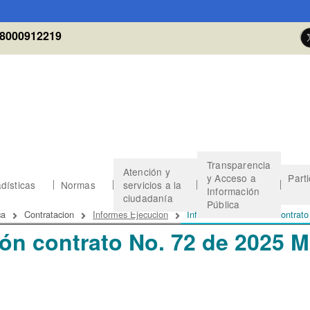
8000912219
Transparencia
Atención y
y Acceso a
Part
dísticas
Normas
servicios a la
Información
ciudadanía
Pública
 de ayuda a la navegación
ca
Contratacion
Informes Ejecucion
Informe de evaluación contr
ción contrato No. 72 de 202