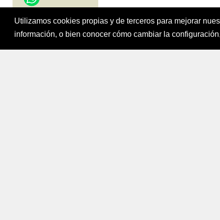
Utilizamos cookies propias y de terceros para mejorar nue
Fondo para el Fi
información, o bien conocer cómo cambiar la configuración,
Bogotá, Colombi
Mapa del sitio
|
Política de