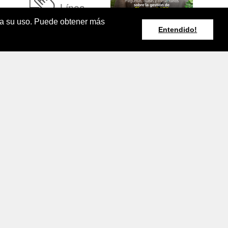
Línea
pta su uso. Puede obtener más
Entendido!
Resumen Boletín
Agroclimático
Nacional
rminos y Condiciones de Uso