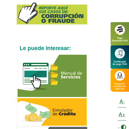
Le puede interesar:
A-
A+
-