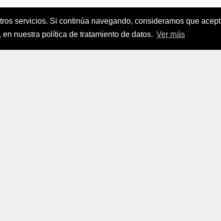
stros servicios. Si continúa navegando, consideramos que ace
nanciamiento del Sector Agropecuario
.
 en nuestra política de tratamiento de datos.
Ver más
FINAGRO
a, Suramérica 2024
todos los derechos reservados.
FINAGRO
 Tratamiento de Datos Personales
|
Políticas de Seguridad, Té