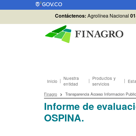
Pasar al contenido principal
Contáctenos:
Agrolínea Nacional
01
Nuestra
Productos y
Inicio
Esta
entidad
servicios
Sobrescribir enlaces
Finagro
Transparencia Acceso Informacion Publi
Informe de evalua
OSPINA.