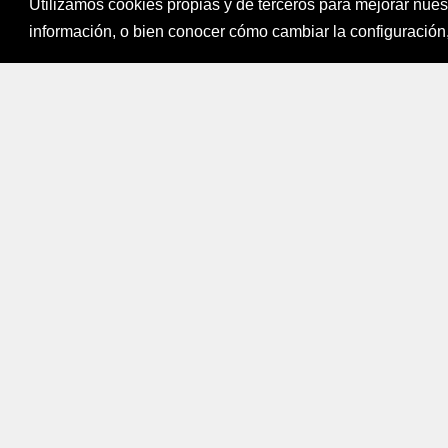
Utilizamos cookies propias y de terceros para mejorar nue
Fondo para el Fi
información, o bien conocer cómo cambiar la configuración,
Bogotá, Colombi
Mapa del sitio
|
Política de