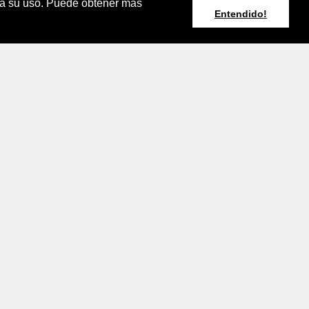
pta su uso. Puede obtener más
Entendido!
Resumen Boletín
Agroclimático
Nacional
rminos y Condiciones de Uso