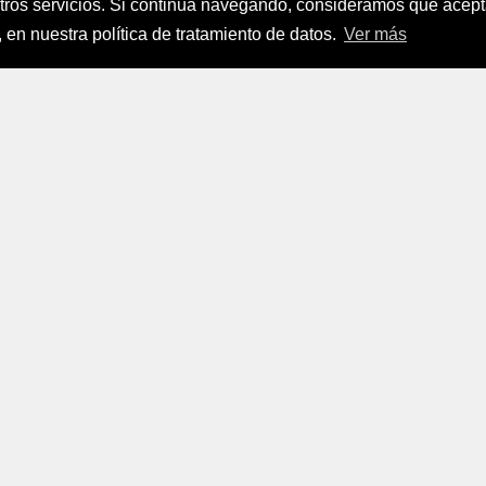
stros servicios. Si continúa navegando, consideramos que ace
nanciamiento del Sector Agropecuario
.
 en nuestra política de tratamiento de datos.
Ver más
FINAGRO
a, Suramérica 2024
todos los derechos reservados.
FINAGRO
 Tratamiento de Datos Personales
|
Políticas de Seguridad, Té