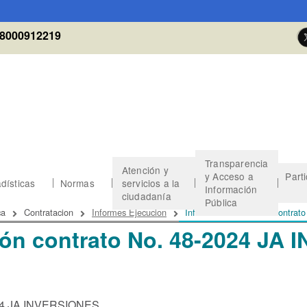
8000912219
Transparencia
Atención y
y Acceso a
Part
dísticas
Normas
servicios a la
Información
ciudadanía
Pública
 de ayuda a la navegación
ca
Contratacion
Informes Ejecucion
Informe de evaluación contr
ión contrato No. 48-2024 JA
2024 JA INVERSIONES