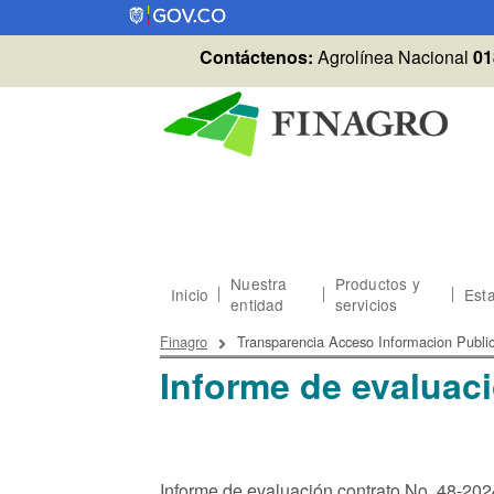
Pasar al contenido principal
Contáctenos:
Agrolínea Nacional
01
Nuestra
Productos y
Inicio
Esta
entidad
servicios
Sobrescribir enlaces
Finagro
Transparencia Acceso Informacion Publi
Informe de evaluac
Informe de evaluación contrato No. 48-