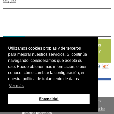
Mapa del sitio
|
Política de Tratamiento de Datos
Utilizamos cookies propias y de terceros
Personales
|
Políticas de Seguridad, Términos y
para mejorar nuestros servicios. Si continúa
Condiciones de Uso
navegando, consideramos que acepta su
uso. Puede obtener más información, o bien
conocer cómo cambiar la configuración, en
nuestra política de tratamiento de datos.
Ver más
Entendido!
Fondo para el Financiamiento del Sector Agropecuario
.
FINAGRO
Bogotá, Colombia, Suramérica 2024
todos los
FINAGRO
derechos reservados.