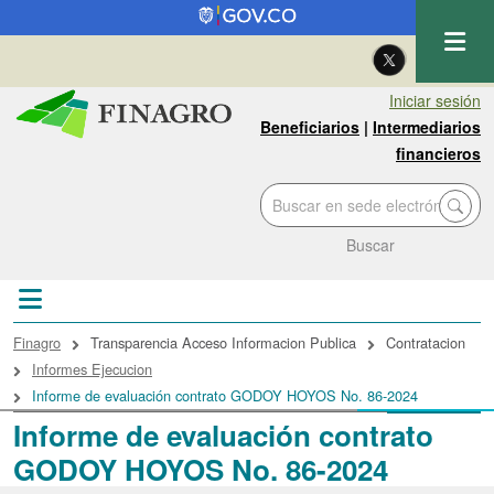
Pasar al contenido principal
| Eng
Iniciar sesión
Beneficiarios
|
Intermediarios
financieros
Buscar
Sobrescribir enlaces de ayuda a la navegac
Finagro
Transparencia Acceso Informacion Publica
Contratacion
Informes Ejecucion
Informe de evaluación contrato GODOY HOYOS No. 86-2024
Informe de evaluación contrato
GODOY HOYOS No. 86-2024