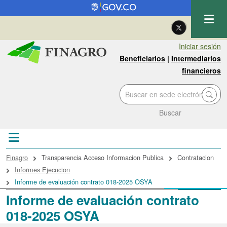
Pasar al contenido principal
| Eng
Iniciar sesión
Beneficiarios
|
Intermediarios
financieros
Buscar
Sobrescribir enlaces de ayuda a la navegac
Finagro
Transparencia Acceso Informacion Publica
Contratacion
Informes Ejecucion
Informe de evaluación contrato 018-2025 OSYA
Informe de evaluación contrato
018-2025 OSYA