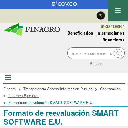
Pasar al contenido principal
| Eng
Iniciar sesión
Beneficiarios
|
Intermediarios
financieros
Buscar
Sobrescribir enlaces de ayuda a la navegac
Finagro
Transparencia Acceso Informacion Publica
Contratacion
Informes Ejecucion
Formato de reevaluación SMART SOFTWARE E.U.
Formato de reevaluación SMART
SOFTWARE E.U.