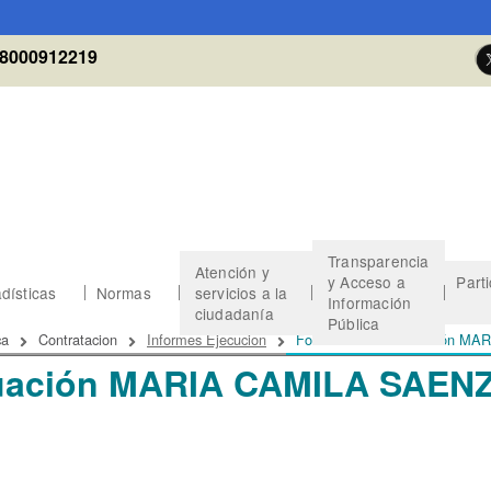
8000912219
Transparencia
Atención y
y Acceso a
Part
dísticas
Normas
servicios a la
Información
ciudadanía
Pública
 de ayuda a la navegación
ca
Contratacion
Informes Ejecucion
Formato de re-evaluación M
luación MARIA CAMILA SAEN