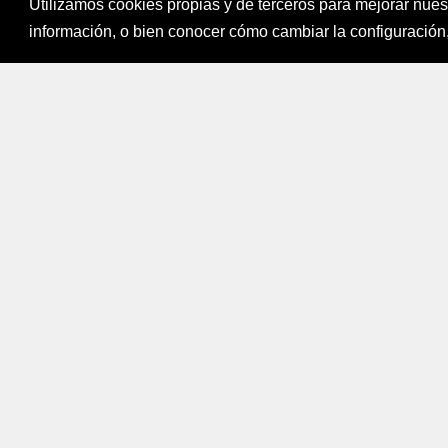
Utilizamos cookies propias y de terceros para mejorar nue
Fondo para el Fi
información, o bien conocer cómo cambiar la configuración,
Bogotá, Colombi
Mapa del sitio
|
Política de