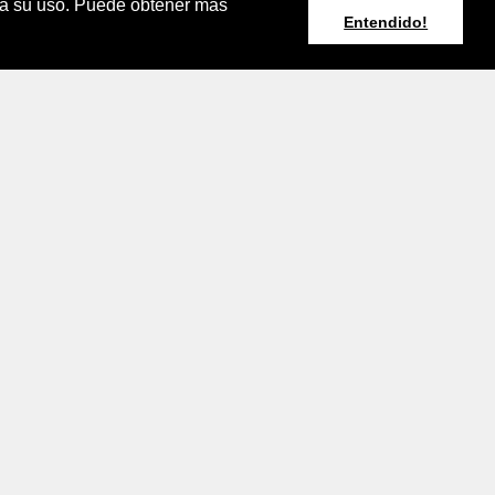
pta su uso. Puede obtener más
Entendido!
Resumen Boletín
Agroclimático
Nacional
rminos y Condiciones de Uso