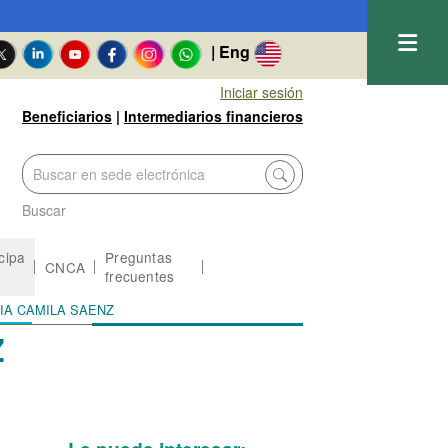
| Eng
Iniciar sesión
Beneficiarios
|
Intermediarios financieros
Buscar
icipa
Preguntas
CNCA
frecuentes
ARIA CAMILA SAENZ
Z