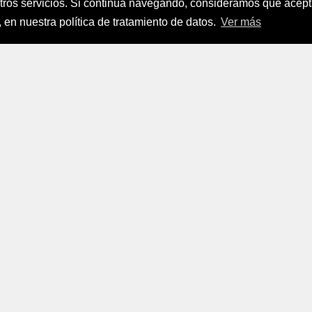
stros servicios. Si continúa navegando, consideramos que ace
nanciamiento del Sector Agropecuario
.
 en nuestra política de tratamiento de datos.
Ver más
FINAGRO
a, Suramérica 2024
todos los derechos reservados.
FINAGRO
 Tratamiento de Datos Personales
|
Políticas de Seguridad, Té