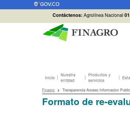
Pasar al contenido principal
Contáctenos:
Agrolínea Nacional
01
Nuestra
Productos y
Inicio
Esta
entidad
servicios
Sobrescribir enlaces
Finagro
Transparencia Acceso Informacion Publi
Formato de re-eva