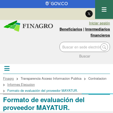
Pasar al contenido principal
| Eng
Iniciar sesión
Beneficiarios
|
Intermediarios
financieros
Buscar
Sobrescribir enlaces de ayuda a la navegac
Finagro
Transparencia Acceso Informacion Publica
Contratacion
Informes Ejecucion
Formato de evaluación del proveedor MAYATUR.
Formato de evaluación del
proveedor MAYATUR.