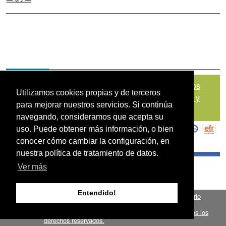
Mapa del sitio
|
Política de Tratamiento de Datos
Utilizamos cookies propias y de terceros
Personales
|
Políticas de Seguridad, Términos y
para mejorar nuestros servicios. Si continúa
Condiciones de Uso
navegando, consideramos que acepta su
uso. Puede obtener más información, o bien
conocer cómo cambiar la configuración, en
nuestra política de tratamiento de datos.
Ver más
Entendido!
Fondo para el Financiamiento del Sector Agropecuario
.
FINAGRO
Bogotá, Colombia, Suramérica 2024
todos los
FINAGRO
derechos reservados.