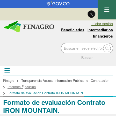
Pasar al contenido principal
| Eng
Iniciar sesión
Beneficiarios
|
Intermediarios
financieros
Buscar
Sobrescribir enlaces de ayuda a la navegac
Finagro
Transparencia Acceso Informacion Publica
Contratacion
Informes Ejecucion
Formato de evaluación Contrato IRON MOUNTAIN.
Formato de evaluación Contrato
IRON MOUNTAIN.