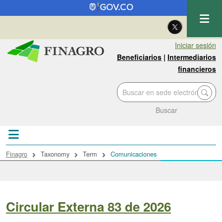
Pasar al contenido principal
| Eng
Iniciar sesión
Beneficiarios
|
Intermediarios
financieros
Buscar
Sobrescribir enlaces de ayuda a la navegac
Finagro
Taxonomy
Term
Comunicaciones
Circular Externa 83 de 2026