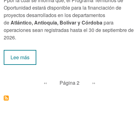
Ppor la cual se informa que, el Programa Territorios de
Oportunidad estará disponible para la financiación de
proyectos desarrollados en los departamentos
de
Atlántico, Antioquia, Bolívar y Córdoba
para
operaciones sean registradas hasta el 30 de septiembre de
2026.
sobre Circular Externa 74 de 2026
Lee más
Paginación
Página anterior
Siguiente página
‹‹
Página 2
››