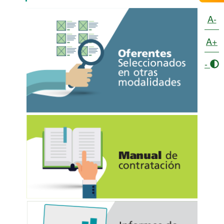
A-
A+
-