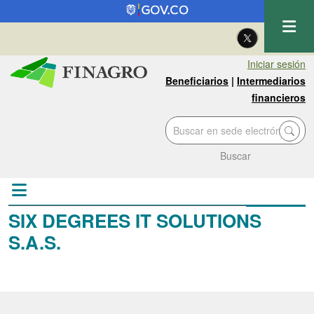
Pasar al contenido principal
| Eng
Iniciar sesión
Beneficiarios
|
Intermediarios
financieros
Buscar
SIX DEGREES IT SOLUTIONS
S.A.S.