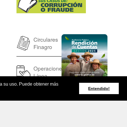
Circulares
Finagro
Operaciones en
Línea
pta su uso. Puede obtener más
Entendido!
Resumen Boletín
Agroclimático
Nacional