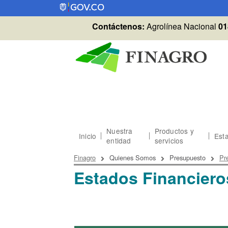
Pasar al contenido principal
Contáctenos:
Agrolínea Nacional
01
Nuestra
Productos y
Inicio
Esta
entidad
servicios
Sobrescribir enlaces
Finagro
Quienes Somos
Presupuesto
Pr
Estados Financiero