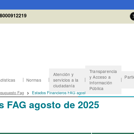
8000912219
Transparencia
Atención y
y Acceso a
Part
dísticas
Normas
servicios a la
Información
ciudadanía
Pública
 de ayuda a la navegación
esupuesto Fag
Estados Financieros FAG agosto de 2025
s FAG agosto de 2025