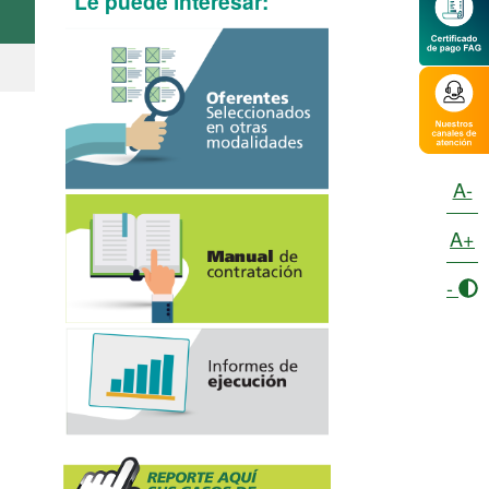
Le puede interesar:
A-
A+
-