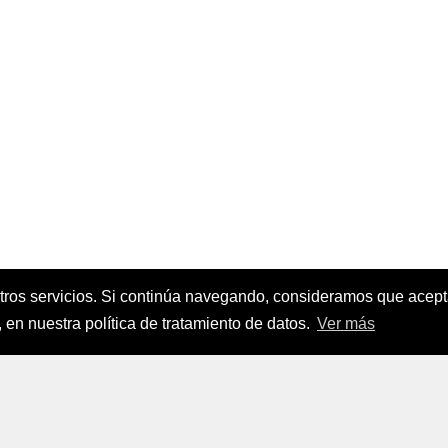
stros servicios. Si continúa navegando, consideramos que ace
nanciamiento del Sector Agropecuario
.
 en nuestra política de tratamiento de datos.
Ver más
FINAGRO
a, Suramérica 2024
todos los derechos reservados.
FINAGRO