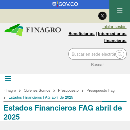
Pasar al contenido principal
| Eng
Iniciar sesión
Beneficiarios
|
Intermediarios
financieros
Buscar
Sobrescribir enlaces de ayuda a la navegac
Finagro
Quienes Somos
Presupuesto
Presupuesto Fag
Estados Financieros FAG abril de 2025
Estados Financieros FAG abril de
2025