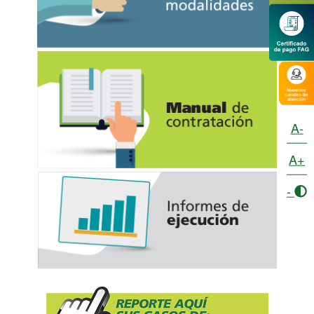
A-
A+
-