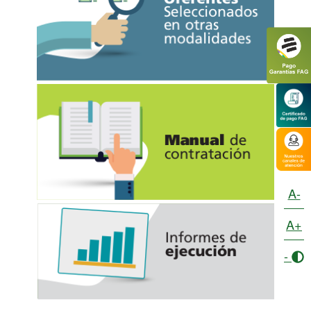
A-
A+
-