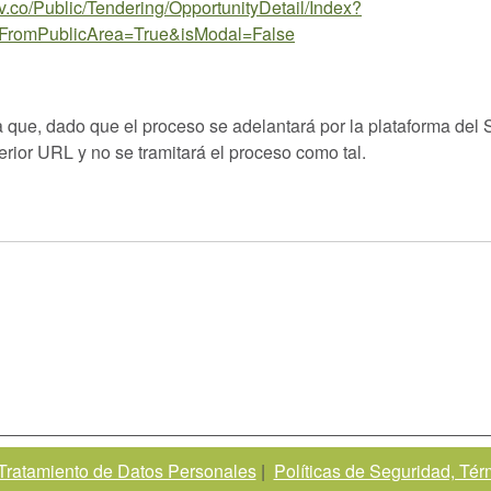
v.co/Public/Tendering/OpportunityDetail/Index?
FromPublicArea=True&isModal=False
a que, dado que el proceso se adelantará por la plataforma de
rior URL y no se tramitará el proceso como tal.
 Tratamiento de Datos Personales
|
Políticas de Seguridad, Té