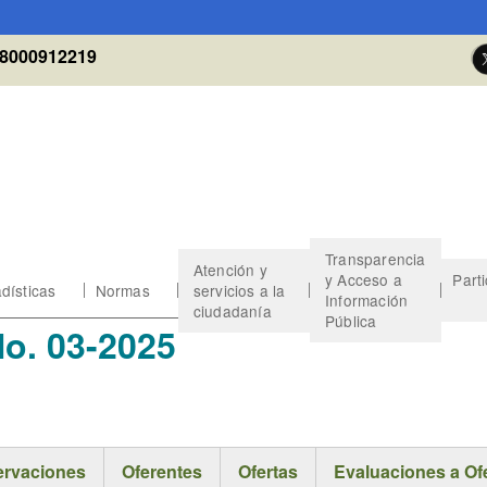
8000912219
Transparencia
Atención y
y Acceso a
Part
dísticas
Normas
servicios a la
Información
ciudadanía
Pública
No. 03-2025
rvaciones
Oferentes
Ofertas
Evaluaciones a Of