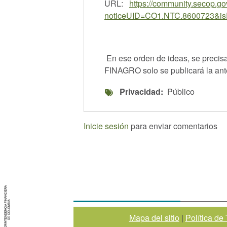
URL:
https://community.secop.go
noticeUID=CO1.NTC.8600723&is
En ese orden de ideas, se precis
FINAGRO solo se publicará la ante
Privacidad
Público
Inicie sesión
para enviar comentarios
Mapa del sitio
|
Política de