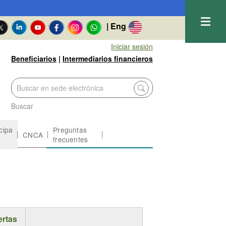
| Eng
Iniciar sesión
Beneficiarios
|
Intermediarios financieros
Buscar
icipa
Preguntas
CNCA
frecuentes
ertas