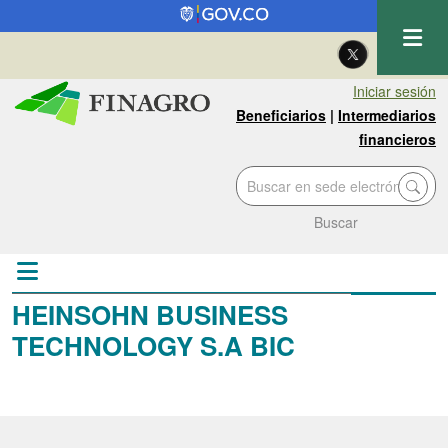
Pasar al contenido principal
| Eng
Iniciar sesión
Beneficiarios
|
Intermediarios
financieros
Buscar
HEINSOHN BUSINESS
TECHNOLOGY S.A BIC