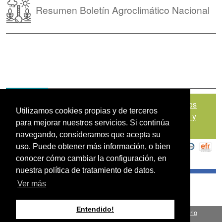
Resumen Boletín Agroclimático Nacional
Mapa del sitio
|
Política de Tratamiento de Datos
Utilizamos cookies propias y de terceros
Personales
|
Políticas de Seguridad, Términos y
para mejorar nuestros servicios. Si continúa
Condiciones de Uso
navegando, consideramos que acepta su
uso. Puede obtener más información, o bien
conocer cómo cambiar la configuración, en
nuestra política de tratamiento de datos.
Ver más
Entendido!
Fondo para el Financiamiento del Sector Agropecuario
.
FINAGRO