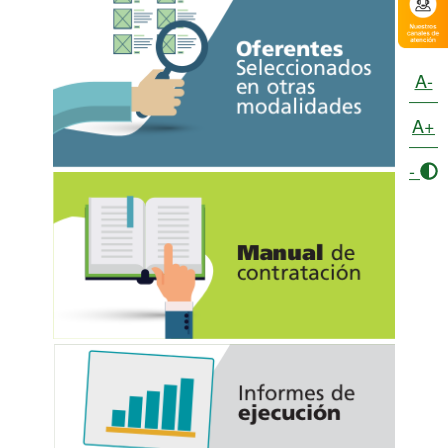
A-
A+
-