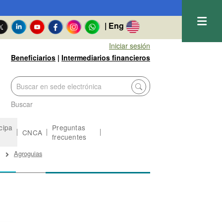
| Eng
Iniciar sesión
Beneficiarios
|
Intermediarios financieros
Buscar
icipa
Preguntas
CNCA
frecuentes
l
Agroguias