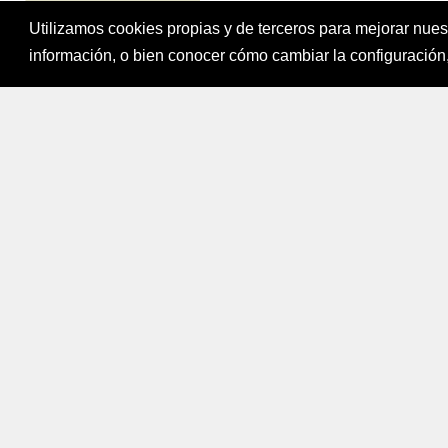
Utilizamos cookies propias y de terceros para mejorar nue
Fondo para el Fi
información, o bien conocer cómo cambiar la configuración,
Bogotá, Colombi
Mapa del sitio
|
Política de