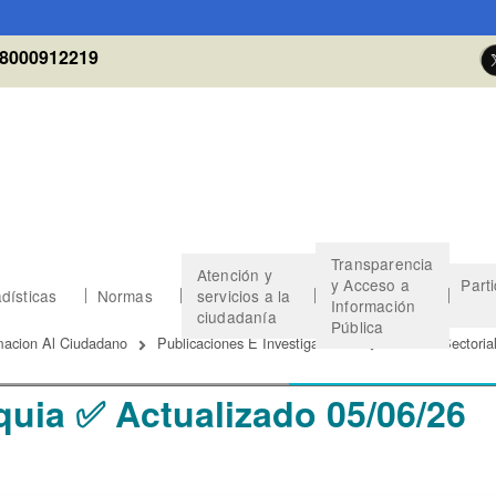
8000912219
Transparencia
Atención y
y Acceso a
Part
dísticas
Normas
servicios a la
Información
ciudadanía
Pública
 de ayuda a la navegación
macion Al Ciudadano
Publicaciones E Investigaciones
Analisis Sectoria
quia ✅ Actualizado 05/06/26