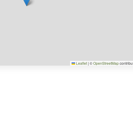
Leaflet
|
©
OpenStreetMap
contribu