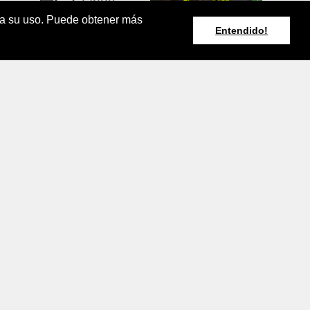
pta su uso. Puede obtener más
Entendido!
Resumen Boletín
Agroclimático
Nacional
rminos y Condiciones de Uso