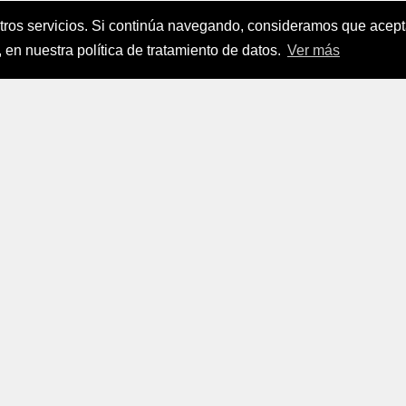
stros servicios. Si continúa navegando, consideramos que ace
nanciamiento del Sector Agropecuario
.
 en nuestra política de tratamiento de datos.
Ver más
FINAGRO
a, Suramérica 2024
todos los derechos reservados.
FINAGRO
 Tratamiento de Datos Personales
|
Políticas de Seguridad, Té