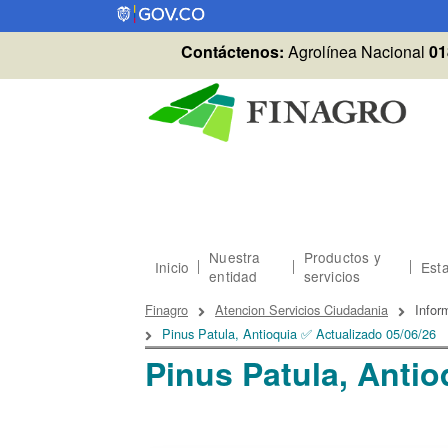
Pasar al contenido principal
Contáctenos:
Agrolínea Nacional
01
Nuestra
Productos y
Inicio
Esta
entidad
servicios
Sobrescribir enlaces
Finagro
Atencion Servicios Ciudadania
Infor
Pinus Patula, Antioquia ✅ Actualizado 05/06/26
Pinus Patula, Antio