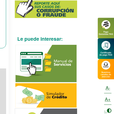
Le puede interesar:
A-
A+
-