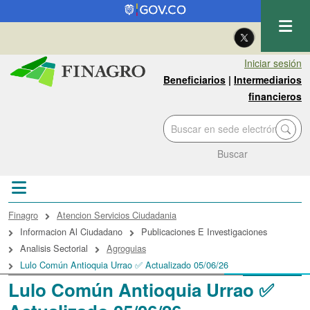
Pasar al contenido principal
| Eng
Iniciar sesión
Beneficiarios
|
Intermediarios
financieros
Buscar
Sobrescribir enlaces de ayuda a la navegac
Finagro
Atencion Servicios Ciudadania
Informacion Al Ciudadano
Publicaciones E Investigaciones
Analisis Sectorial
Agroguias
Lulo Común Antioquia Urrao ✅ Actualizado 05/06/26
Lulo Común Antioquia Urrao ✅