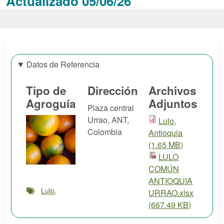
Actualizado 05/06/26
Datos de Referencia
Tipo de
Dirección
Archivos
Agroguía
Adjuntos
Plaza central
Urrao
,
ANT
,
Lulo,
Colombia
Antioquia
(1.65 MB)
LULO
COMÚN
ANTIOQUIA
Lulo,
URRAO.xlsx
(667.49 KB)