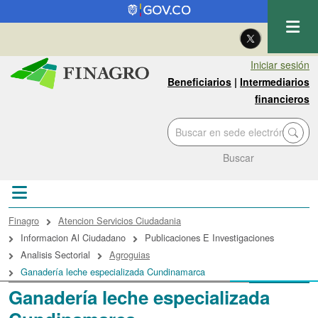
Pasar al contenido principal
| Eng
Iniciar sesión
Beneficiarios
|
Intermediarios
financieros
Buscar
Sobrescribir enlaces de ayuda a la navegac
Finagro
Atencion Servicios Ciudadania
Informacion Al Ciudadano
Publicaciones E Investigaciones
Analisis Sectorial
Agroguias
Ganadería leche especializada Cundinamarca
Ganadería leche especializada