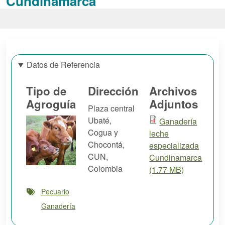
Cundinamarca
Datos de Referencia
Tipo de
Dirección
Archivos
Agroguía
Adjuntos
Plaza central
Ubaté,
Ganadería
Cogua y
leche
Chocontá
,
especializada
CUN
,
Cundinamarca
Colombia
(1.77 MB)
Pecuario
Ganadería