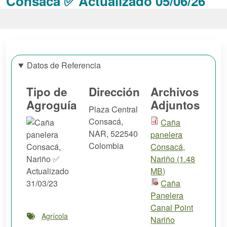
Consacá ✅ Actualizado 05/06/26
Datos de Referencia
Tipo de
Dirección
Archivos
Agroguía
Adjuntos
Plaza Central
Consacá
,
Caña
NAR
,
522540
panelera
Colombia
Consacá,
Nariño (1.48
MB)
Caña
Panelera
Canal Point
Agrícola
Nariño