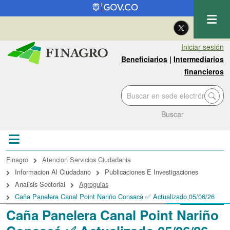
Pasar al contenido principal
| Eng
Iniciar sesión
Beneficiarios
|
Intermediarios
financieros
Buscar
Sobrescribir enlaces de ayuda a la navegac
Finagro
Atencion Servicios Ciudadania
Informacion Al Ciudadano
Publicaciones E Investigaciones
Analisis Sectorial
Agroguias
Caña Panelera Canal Point Nariño Consacá ✅ Actualizado 05/06/26
Caña Panelera Canal Point Nariño